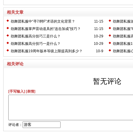
相关文章
劲舞团私服中“寻7/聘F”术语的文化背景？
11-15
劲舞团私服游
劲舞团私服掌声雷动道具的“连击加成”技巧？
11-15
劲舞团私服“
劲舞团私服高分技巧三是什么？
10-29
劲舞团私服
劲舞团私服高分技巧一是什么？
10-29
劲舞团私服
劲舞团私服19周年版本等级上限提高到多少？
10-9
劲舞团私服
相关评论
暂无评论
[手写输入]
[表情]
评论者：