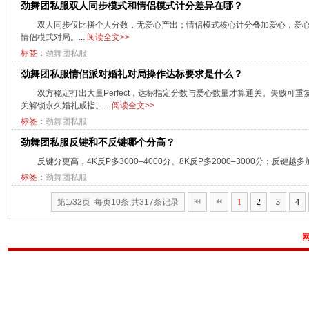
劲舞团私服双人同步模式和情侣模式计分差异在哪？
双人同步仅比拼个人分数，无爱心产出；情侣模式核心计分叠加爱心，爱
情侣模式对局。...
阅读全文>>
标签：
劲舞团私服
劲舞团私服情侣派对婚礼对局操作达标要求是什么？
双方稳定打出大量Perfect，达标指定分数与爱心数量才算通关。失败可
关解锁永久婚礼戒指。...
阅读全文>>
标签：
劲舞团私服
劲舞团私服反键和不反键哪个分高？
反键分更高，4K反P多3000–4000分、8K反P多2000–3000分；反键越多
标签：
劲舞团私服
第1/32页 每页10条,共317条记录
1
2
3
4