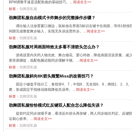
BPM调整手速是适配歌曲的基础技巧。...
阅读全文>>
标签：
劲舞团私服
劲舞团私服自由模式卡炸舞步的完整操作步骤？
调出输入法放置窗口侧边，鼠标放在界面S标识右键卡住画面，等待1秒按
间隙完成整套舞步输入，实现无失误连贯炸步。...
阅读全文>>
标签：
劲舞团私服
劲舞团私服对局画面特效太多看不清箭头怎么办？
游戏设置内关闭人物光效、舞台烟花、爱心特效，降低画面渲染质量。减
更容易捕捉，低配电脑还能同步缓解卡顿。...
阅读全文>>
标签：
劲舞团私服
劲舞团私服斜向8K箭头频繁Miss的改善技巧？
固定小键盘手指分工，食指管4、7，中指8，无名指6、9，拇指1、2、
磨，形成固定手指移动路线降低失误率。...
阅读全文>>
标签：
劲舞团私服
劲舞团私服恰恰模式红反键双人配合怎么降低失误？
提前约定同步放慢手速，看清反向箭头再按键，两人同步稳住判定。反键
证刷心效率。...
阅读全文>>
标签：
劲舞团私服