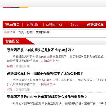
50au首页
劲舞团sf
劲舞团下载
17au
劲舞团私服
当前位置：
首页
> 标签：劲舞团私服
标签匹配
劲舞团私服8K斜向箭头总是按不准怎么练习？
单独挑选只有斜向箭头的自由舞步反复练习，固定手指对应斜向按键位置，
就能明显提升斜键准确率。...
阅读全文>>
标签：
劲舞团私服
劲舞团私服打完一组箭头后空格按早了该怎么补救？
空格提前按下只会判定当前舞步失误，不会影响下一组箭头输入，立刻专
打乱后续全部操作节奏。...
阅读全文>>
标签：
劲舞团私服
劲舞团私服歌曲BPM数值高低对应什么操作节奏差异？
劲舞团私服BPM数值越高歌曲速度越快，需要加快按键和空格节奏；BP