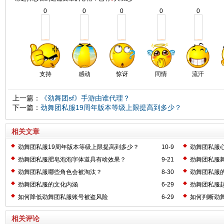
0
0
0
0
0
支持
感动
惊讶
同情
流汗
上一篇：
《劲舞团sf》手游由谁代理？
下一篇：
劲舞团私服19周年版本等级上限提高到多少？
相关文章
劲舞团私服19周年版本等级上限提高到多少？
10-9
劲舞团私服
劲舞团私服肥皂泡泡字体道具有啥效果？
9-21
劲舞团私服
劲舞团私服哪些角色会被淘汰？
8-30
劲舞团私服
劲舞团私服的文化内涵
6-29
劲舞团私服
如何降低劲舞团私服账号被盗风险
6-29
如何判断劲
相关评论