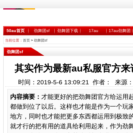
50au首页
劲舞团sf
劲舞团下载
17au
17au劲舞团
当前位置：
首页
>
劲舞团sf
劲舞团sf
其实作为最新au私服官方来
时间：2019-5-6 13:09:21 作者： 来
内容摘要：
才能更好的把劲舞团官方给运用
都做到位了以后。这样也才能是作为一个玩
地方，同时也才能把更多东西都运用到极致
就才行的把有用的道具给利用起来，作为劲