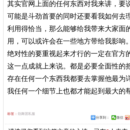
其实官网上面的任何东西对我来讲，要
可能是斗劲首要的同时还要看我如何去
利用得恰当，那么能够给我带来大家面
用，可以或许会在一些地方带给我影响
绝对性的要重视起来才行的一定在官方
这一点成就上来说。都是必要全面性的
存在任何一个东西我都要去掌握他最为
我任何一个细节上也都才能起到最大的
标签：
劲舞团私服
分享到：
微信