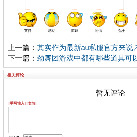
支持
感动
惊讶
同情
流汗
上一篇：
其实作为最新au私服官方来说
下一篇：
劲舞团游戏中都有哪些道具可
相关评论
暂无评论
[手写输入]
[表情]