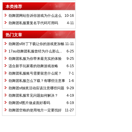
本类推荐
劲舞团网站告诉你游戏为什么这么
10-16
热门
劲舞团私服重复名字代码可用吗
4-11
热门文章
劲舞团sf补丁下载让你的游戏更加畅
11-11
快无忧
17au劲舞团私服曾经为什么那么...
6-25
劲舞团私服为你带来最充实的体验
9-25
适合新手玩家看的劲舞游戏攻略
6-15
劲舞团私服账号需要留意什么呢？
7-1
劲舞团私服怎么下载？有哪些注意事
1-6
项？
劲舞团sf抽奖活动应该注意哪些问题
9-29
劲舞团私服常见问题如何解决？
4-19
劲舞团sf图片做桌面好看吗
6-19
劲舞团空格的使用地方一定要找好
11-27