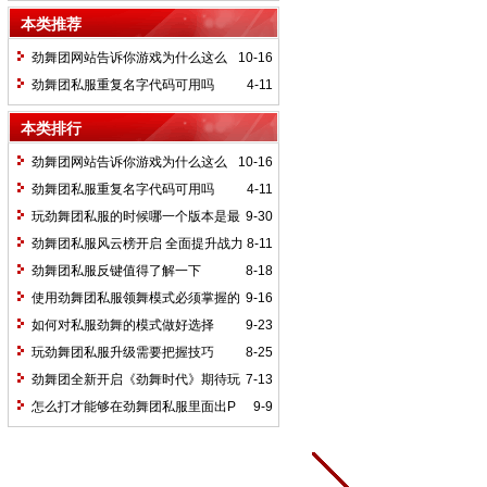
闲娱乐时光更多刺激好玩
本类推荐
劲舞团网站告诉你游戏为什么这么
10-16
热门
劲舞团私服重复名字代码可用吗
4-11
本类排行
劲舞团网站告诉你游戏为什么这么
10-16
热门
劲舞团私服重复名字代码可用吗
4-11
玩劲舞团私服的时候哪一个版本是最
9-30
好的
劲舞团私服风云榜开启 全面提升战力
8-11
数值
劲舞团私服反键值得了解一下
8-18
使用劲舞团私服领舞模式必须掌握的
9-16
技巧
如何对私服劲舞的模式做好选择
9-23
玩劲舞团私服升级需要把握技巧
8-25
劲舞团全新开启《劲舞时代》期待玩
7-13
家加入
怎么打才能够在劲舞团私服里面出P
9-9