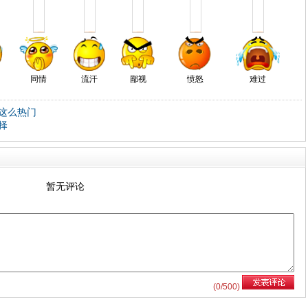
同情
流汗
鄙视
愤怒
难过
这么热门
择
暂无评论
(
0
/500)